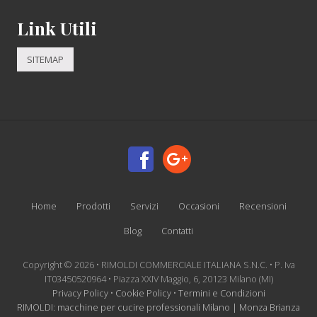
Link Utili
SITEMAP
Site
Footer
Home
Prodotti
Servizi
Occasioni
Recensioni
Blog
Contatti
Copyright © 2026 • RIMOLDI COMMERCIALE ITALIANA S.N.C. • P. Iva
IT03450520964 • Piazza XXIV Maggio, 6, 20123 Milano (MI)
Privacy Policy
•
Cookie Policy
•
Termini e Condizioni
RIMOLDI: macchine per cucire professionali Milano | Monza Brianza