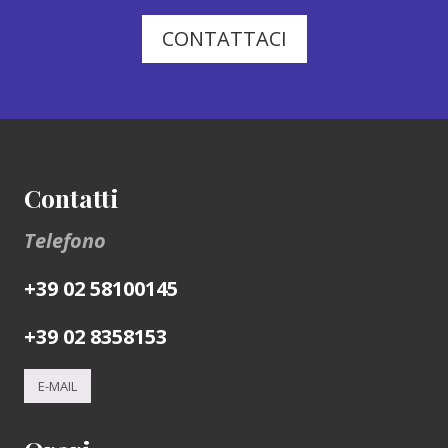
CONTATTACI
Footer
Contatti
Telefono
+39 02 58100145
+39 02 8358153
E-MAIL