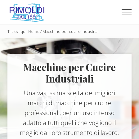
Menu
Passa
Passa
Passa
al
alla
al
Men
contenuto
barra
piè
Il
principale
laterale
di
negozio
Ti trovi qui:
Home
/
Macchine per cucire industriali
primaria
pagina
per
le
macchine
per
cucire
Macchine per Cucire
a
Milano
Industriali
Una vastissima scelta dei migliori
marchi di macchine per cucire
professionali, per un uso intenso
adatto a tutti quelli che vogliono il
meglio dal loro strumento di lavoro.