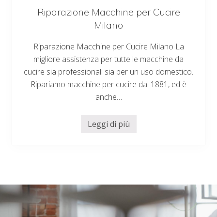
Riparazione Macchine per Cucire
Milano
Riparazione Macchine per Cucire Milano La
migliore assistenza per tutte le macchine da
cucire sia professionali sia per un uso domestico.
Ripariamo macchine per cucire dal 1881, ed è
anche…
Leggi di più
R
i
p
a
r
a
z
i
o
n
e
M