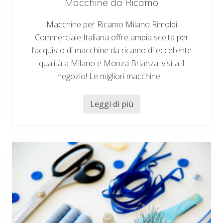
a
Macchine da Ricamo
l
i
Macchine per Ricamo Milano Rimoldi
Commerciale Italiana offre ampia scelta per
l’acquisto di macchine da ricamo di eccellente
qualità a Milano e Monza Brianza: visita il
negozio! Le migliori macchine…
Leggi di più
M
a
c
c
h
i
n
e
d
a
R
i
c
a
m