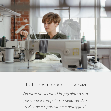
a
c
c
h
i
n
e
p
e
r
C
u
c
i
r
e
M
i
l
a
n
Tutti i nostri prodotti e servizi
o
Da oltre un secolo ci impegniamo con
passione e competenza nella vendita,
revisione e riparazione e noleggio di