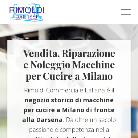
Menu
Passa
Passa
al
al
Men
contenuto
piè
Il
principale
di
negozio
pagina
per
le
macchine
Vendita, Riparazione
per
e Noleggio Macchine
cucire
a
per Cucire a Milano
Milano
Rimoldi Commerciale Italiana è il
negozio storico di macchine
per cucire a Milano di fronte
alla Darsena
. Da oltre un secolo
passione e competenza nella