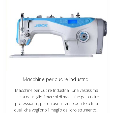
n
e
p
e
r
c
u
c
i
r
e
e
t
a
g
l
i
a
c
u
Macchine per cucire industriali
c
i
Macchine per Cucire Industriali Una vastissima
c
a
scelta dei migliori marchi di macchine per cucire
s
a
professionali, per un uso intenso adatto a tutti
l
quelli che vogliono il meglio dal loro strumento…
i