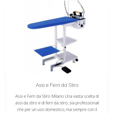
s
o
r
i
p
e
r
S
a
r
t
o
r
i
a
Assi e Ferri da Stiro
Assi e Ferri da Stiro Milano Una vasta scelta di
assi da stiro e di ferri da stiro, sia professionali
che per un uso domestico, ma sempre con il