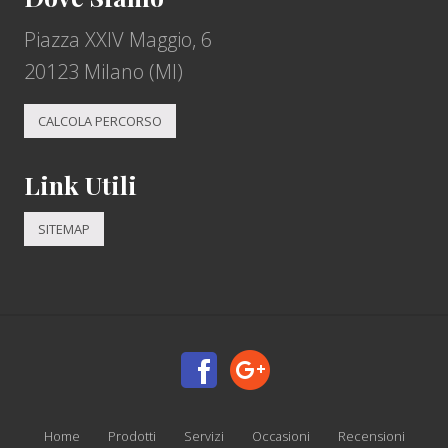
Piazza XXIV Maggio, 6
20123 Milano (MI)
CALCOLA PERCORSO
Link Utili
SITEMAP
Site
Footer
Home
Prodotti
Servizi
Occasioni
Recensioni